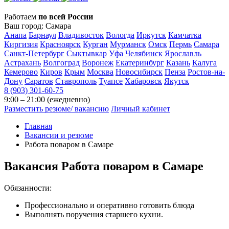
Работаем
по всей России
Ваш город:
Самара
Анапа
Барнаул
Владивосток
Вологда
Иркутск
Камчатка
Киргизия
Красноярск
Курган
Мурманск
Омск
Пермь
Самара
Санкт-Петербург
Сыктывкар
Уфа
Челябинск
Ярославль
Астрахань
Волгоград
Воронеж
Екатеринбург
Казань
Калуга
Кемерово
Киров
Крым
Москва
Новосибирск
Пенза
Ростов-на-
Дону
Саратов
Ставрополь
Туапсе
Хабаровск
Якутск
8 (903) 301-60-75
9:00 – 21:00 (ежедневно)
Разместить резюме/ вакансию
Личный кабинет
Главная
Вакансии и резюме
Работа поваром в Самаре
Вакансия
Работа поваром в Самаре
Обязанности:
Профессионально и оперативно готовить блюда
Выполнять поручения старшего кухни.