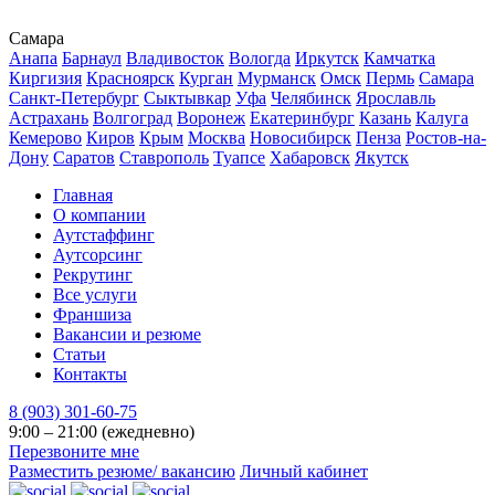
Самара
Анапа
Барнаул
Владивосток
Вологда
Иркутск
Камчатка
Киргизия
Красноярск
Курган
Мурманск
Омск
Пермь
Самара
Санкт-Петербург
Сыктывкар
Уфа
Челябинск
Ярославль
Астрахань
Волгоград
Воронеж
Екатеринбург
Казань
Калуга
Кемерово
Киров
Крым
Москва
Новосибирск
Пенза
Ростов-на-
Дону
Саратов
Ставрополь
Туапсе
Хабаровск
Якутск
Главная
О компании
Аутстаффинг
Аутсорсинг
Рекрутинг
Все услуги
Франшиза
Вакансии и резюме
Статьи
Контакты
8 (903) 301-60-75
9:00 – 21:00 (ежедневно)
Перезвоните мне
Разместить резюме/ вакансию
Личный кабинет